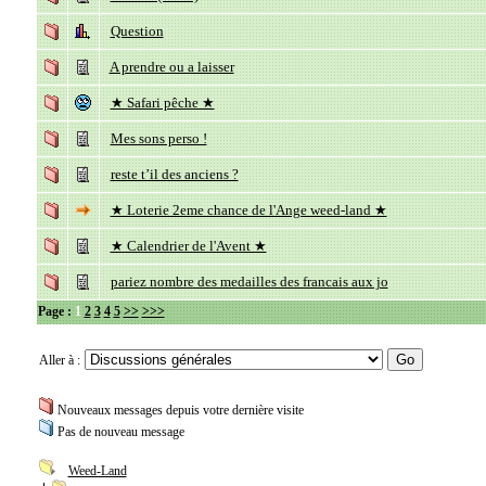
Question
A prendre ou a laisser
★ Safari pêche ★
Mes sons perso !
reste t’il des anciens ?
★ Loterie 2eme chance de l'Ange weed-land ★
★ Calendrier de l'Avent ★
pariez nombre des medailles des francais aux jo
Page :
1
2
3
4
5
>>
>>>
Aller à :
Nouveaux messages depuis votre dernière visite
Pas de nouveau message
Weed-Land