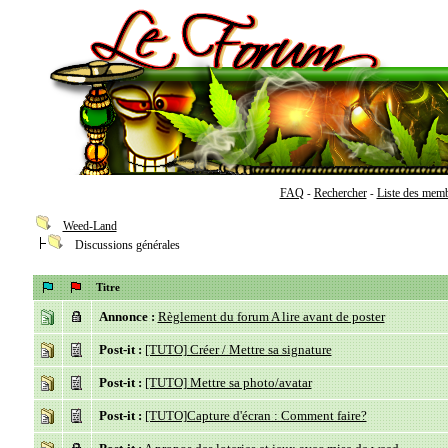
FAQ
Rechercher
Liste des mem
-
-
Weed-Land
Discussions générales
Titre
Annonce :
Règlement du forum A lire avant de poster
Post-it :
[TUTO] Créer / Mettre sa signature
Post-it :
[TUTO] Mettre sa photo/avatar
Post-it :
[TUTO]Capture d'écran : Comment faire?