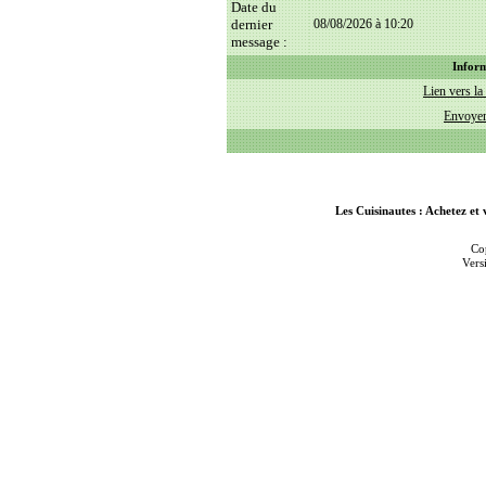
Date du
dernier
08/08/2026 à 10:20
message :
Inform
Lien vers la 
Envoyer
Les Cuisinautes : Achetez et 
Co
Vers