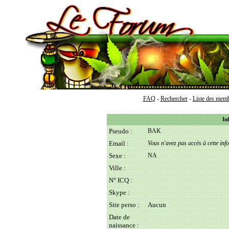
FAQ
Rechercher
Liste des mem
-
-
In
Pseudo :
BAK
Email :
Vous n'avez pas accès à cette inf
Sexe :
NA
Ville :
N° ICQ :
Skype :
Site perso :
Aucun
Date de
naissance :