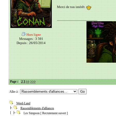
Merci de ton intérêt.
__________________________
Hors ligne
Messages : 3 591
Depuis : 26/05/2014
Page :
1
2
3
>>
>>>
Aller à :
Weed-Land
Rassemblements d'alliances
Les Simpson [ Recrutement ouvert ]