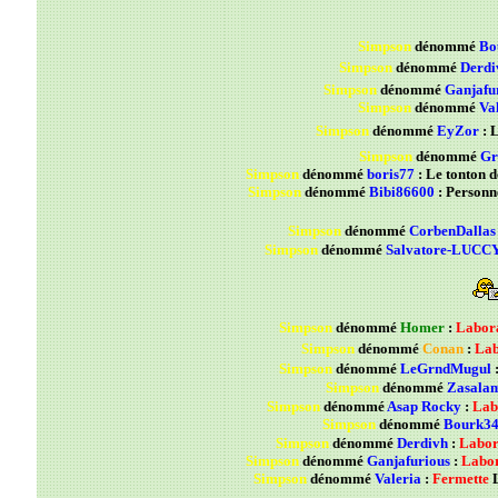
Simpson
dénommé
Bo
Simpson
dénommé
Derdi
Simpson
dénommé
Ganjafu
Simpson
dénommé
Va
Simpson
dénommé
EyZor
: 
Simpson
dénommé
G
Simpson
dénommé
boris77
: Le tonton d
Simpson
dénommé
Bibi86600
: Personne
Simpson
dénommé
CorbenDallas
Simpson
dénommé
Salvatore-LUCC
Simpson
dénommé
Homer
:
Labora
Simpson
dénommé
Conan
:
Lab
Simpson
dénommé
LeGrndMugul
Simpson
dénommé
Zasala
Simpson
dénommé
Asap Rocky
:
Lab
Simpson
dénommé
Bourk3
Simpson
dénommé
Derdivh
:
Labor
Simpson
dénommé
Ganjafurious
:
Labor
Simpson
dénommé
Valeria
:
Fermette
L