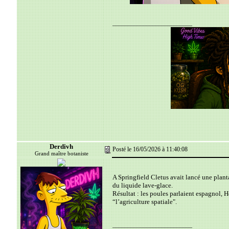
__________________________
Derdivh
Posté le 16/05/2026 à 11:40:08
Grand maître botaniste
A Springfield Cletus avait lancé une plant
du liquide lave-glace.
Résultat : les poules parlaient espagnol, 
“l’agriculture spatiale".
__________________________