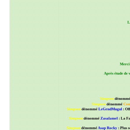
L
Merci 
Après étude de v
Simpson
dénomm
Simpson
dénommé
Con
Simpson
dénommé
LeGrndMugul
: Of
Simpson
dénommé
Zasalamel
: La Fa
Simpson
dénommé
Asap Rocky
: Plus s