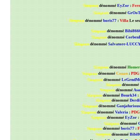
Simpson
dénommé
EyZor
:
Fer
Simpson
dénommé
GrOo
Simpson
dénommé
boris77
:
Villa
Le seu
Simpson
dénommé
Bibi866
Simpson
dénommé
CorbenD
Simpson
dénommé
Salvatore-LUCC
Simpson
dénommé
Homer
Simpson
dénommé
Conan
:
PDG
Simpson
dénommé
LeGrndM
Simpson
dénommé
Simpson
dénommé
Asa
Simpson
dénommé
Bourk34
:
Simpson
dénommé
Derdi
Simpson
dénommé
Ganjafurious
Simpson
dénommé
Valeria
:
PDG
Simpson
dénommé
EyZor
:
Simpson
dénommé
Simpson
dénommé
boris77
:
F
Simpson
dénommé
Bibi8