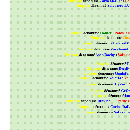
Simpson
dénommé
CorbenDallas
:
Pol
Simpson
dénommé
Salvatore-L
Simpson
dénommé
Homer
:
Poids lou
Simpson
dénommé
Con
Simpson
dénommé
LeGrndM
Simpson
dénommé
Zasalamel
Simpson
dénommé
Asap Rocky
:
Voiture
Simpson
dénommé
B
Simpson
dénommé
Derdiv
Simpson
dénommé
Ganjafur
Simpson
dénommé
Valeria
:
Voi
Simpson
dénommé
EyZor
:
V
Simpson
dénommé
GrO
Simpson
dénommé
bo
Simpson
dénommé
Bibi86600
:
Petite v
Simpson
dénommé
CorbenDall
Simpson
dénommé
Salvato