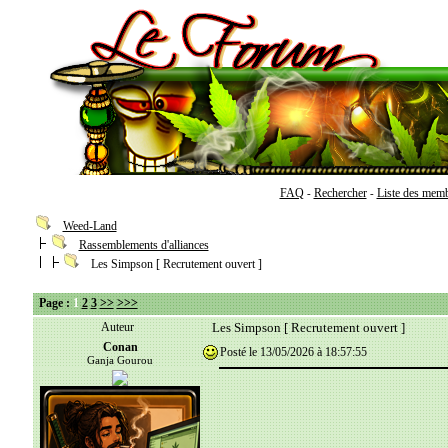
FAQ
Rechercher
Liste des mem
-
-
Weed-Land
Rassemblements d'alliances
Les Simpson [ Recrutement ouvert ]
Page :
1
2
3
>>
>>>
Auteur
Les Simpson [ Recrutement ouvert ]
Conan
Posté le 13/05/2026 à 18:57:55
Ganja Gourou