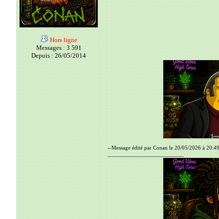
Hors ligne
Messages : 3 591
Depuis : 26/05/2014
--Message édité par Conan le 20/05/2026 à 20:49
__________________________