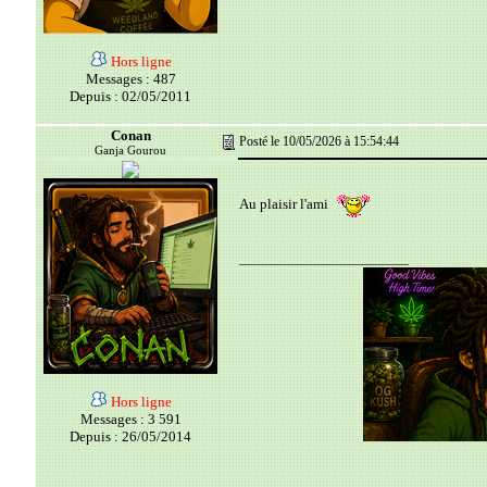
Hors ligne
Messages : 487
Depuis : 02/05/2011
Conan
Posté le 10/05/2026 à 15:54:44
Ganja Gourou
Au plaisir l'ami
__________________________
Hors ligne
Messages : 3 591
Depuis : 26/05/2014