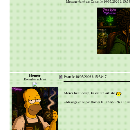
--Message édité par Conan le 10/05/2026 à 15:54
__________________________
Homer
Posté le 10/05/2026 à 15:54:17
Botaniste éclairé
Merci beaucoup, tu est un artiste
--Message édité par Homer le 10/05/2026 à 15:5
__________________________