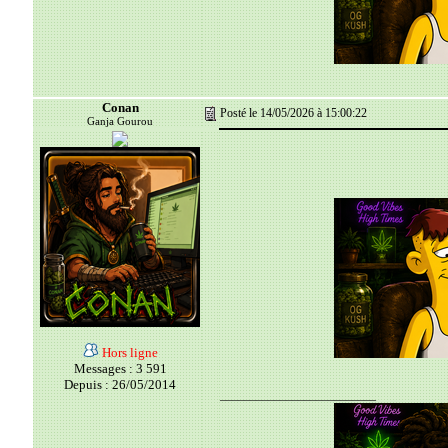
Conan
Posté le 14/05/2026 à 15:00:22
Ganja Gourou
Hors ligne
Messages : 3 591
Depuis : 26/05/2014
__________________________