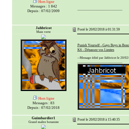
Hors ligne
Messages : 1 842
__________________________
Depuis : 07/02/2009
Jahbricot
Posté le 20/02/2018 à 01:31:59
Main verte
Punish Yourself - Gays Boys in Bon
K6 - Dépassez vos Limites
--Message édité par Jahbricot le 20/02
__________________________
Hors ligne
Messages : 83
Depuis : 07/02/2018
Guimbardier1
Posté le 20/02/2018 à 15:40:35
Grand maître botaniste