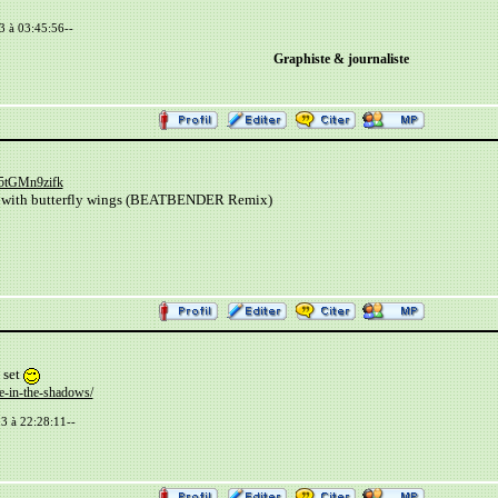
3 à 03:45:56--
Graphiste & journaliste
05tGMn9zifk
with butterfly wings (BEATBENDER Remix)
 set
-in-the-shadows/
13 à 22:28:11--