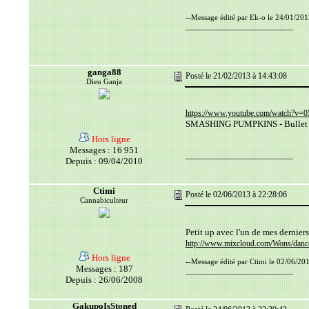
--Message édité par Ek-o le 24/01/201
__________________________
ganga88
Posté le 21/02/2013 à 14:43:08
Dieu Ganja
https://www.youtube.com/watch?v=
SMASHING PUMPKINS - Bullet 
Hors ligne
Messages : 16 951
__________________________
Depuis : 09/04/2010
Ctimi
Posté le 02/06/2013 à 22:28:06
Cannabiculteur
Petit up avec l'un de mes derniers
http://www.mixcloud.com/Wons/dance
Hors ligne
--Message édité par Ctimi le 02/06/20
Messages : 187
__________________________
Depuis : 26/06/2008
GakupoIsStoned