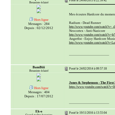
Posté le 24/06/2013 à 22:39:42
Botaniste éclairé
Mes écoutes Hardcore du mome
Hors ligne
Radium - Dead Runner
Messages : 284
http://www.youtube.com/watch?v=
Depuis : 02/12/2012
Neocortex - Anti-Nazicore
http://www.youtube.com/watch?v=
Angerfist - Enjoy Hardcore Musi
http://www.youtube.com/watch?v=
__________________________
BamBiii
Posté le 24/02/2014 à 09:57:18
Botaniste éclairé
Jones & Stephenson - The First 
https://www.youtube.com/watch?v=
Hors ligne
Messages : 404
Depuis : 17/07/2012
__________________________
Ek-o
Posté le 19/11/2016 à 13:55:04
Grand maître botaniste