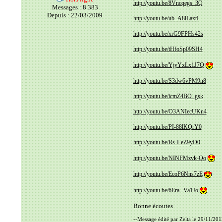
http://youtu.be/8Vncqegs_3Q
Messages : 8 383
Depuis : 22/03/2009
http://youtu.be/ub_A8lLaxtI
http://youtu.be/xrG9FPHs42s
http://youtu.be/tHfoSp09SH4
http://youtu.be/YjyYxLx1J7Q
http://youtu.be/S3dw6vPM9n8
http://youtu.be/icmZ4BO_gsk
http://youtu.be/O3ANIecUKn4
http://youtu.be/PI-88lKQrY0
http://youtu.be/Rs-I-eZ9yD0
http://youtu.be/NINFMzvk-Qo
http://youtu.be/EcoP6Nns7zE
http://youtu.be/6Era--Va1Jo
Bonne écoutes
--Message édité par Zelta le 29/11/201