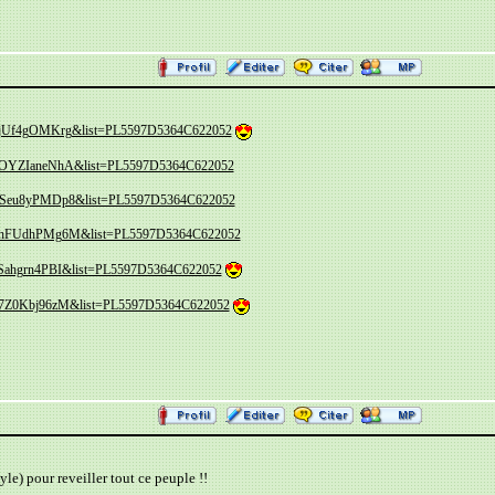
v=3jUf4gOMKrg&list=PL5597D5364C622052
v=hOYZIaneNhA&list=PL5597D5364C622052
v=ZSeu8yPMDp8&list=PL5597D5364C622052
v=vhFUdhPMg6M&list=PL5597D5364C622052
=aSahgrn4PBI&list=PL5597D5364C622052
=07Z0Kbj96zM&list=PL5597D5364C622052
le) pour reveiller tout ce peuple !!