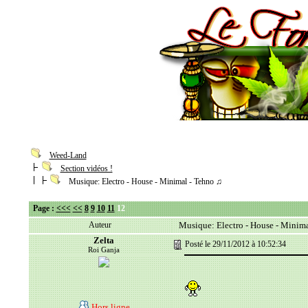
Weed-Land
Section vidéos !
Musique: Electro - House - Minimal - Tehno ♫
Page :
<<<
<<
8
9
10
11
12
Auteur
Musique: Electro - House - Minima
Zelta
Posté le 29/11/2012 à 10:52:34
Roi Ganja
Hors ligne