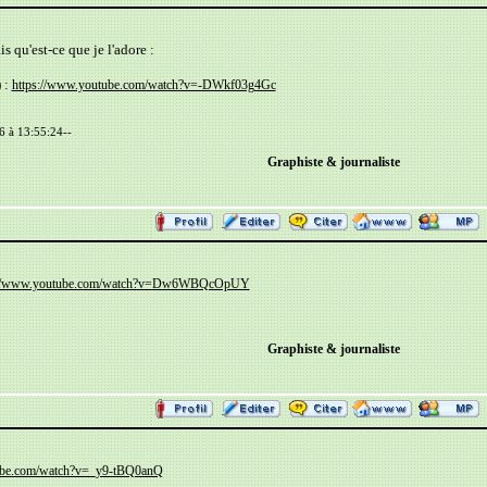
is qu'est-ce que je l'adore :
 :
https://www.youtube.com/watch?v=-DWkf03g4Gc
6 à 13:55:24--
Graphiste & journaliste
://www.youtube.com/watch?v=Dw6WBQcOpUY
Graphiste & journaliste
ube.com/watch?v=_y9-tBQ0anQ