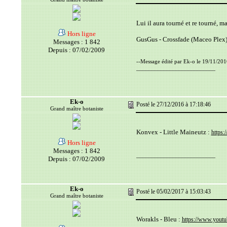
Lui il aura tourné et re tourné, ma
Hors ligne
GusGus - Crossfade (Maceo Plex)
Messages : 1 842
Depuis : 07/02/2009
--Message édité par Ek-o le 19/11/201
__________________________
Ek-o
Posté le 27/12/2016 à 17:18:46
Grand maître botaniste
Konvex - Little Maineutz :
https
Hors ligne
Messages : 1 842
__________________________
Depuis : 07/02/2009
Ek-o
Posté le 05/02/2017 à 15:03:43
Grand maître botaniste
Worakls - Bleu :
https://www.yout