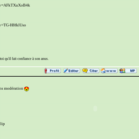
h?v=AFkTXuXoB4k
?v=TG-H8fklUso
oi qu'il fait confiance à son anus.
ans modération
lip