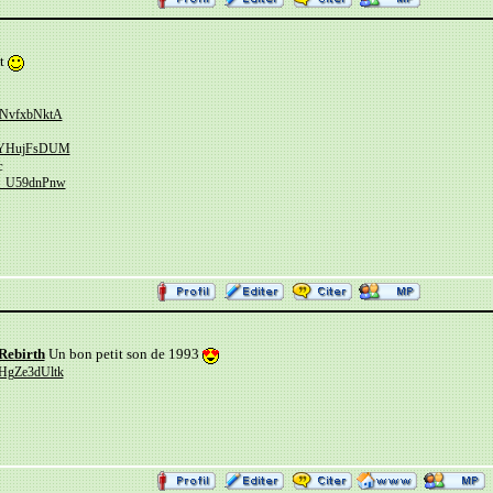
nt
_dNvfxbNktA
jhYHujFsDUM
c
La_U59dnPnw
Rebirth
Un bon petit son de 1993
0HgZe3dUltk