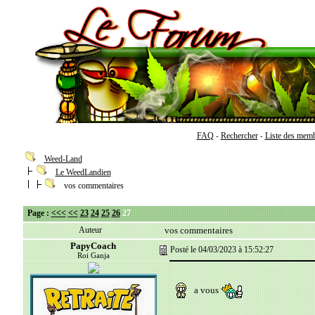
FAQ
Rechercher
Liste des mem
-
-
Weed-Land
Le WeedLandien
vos commentaires
Page :
<<<
<<
23
24
25
26
27
Auteur
vos commentaires
PapyCoach
Posté le 04/03/2023 à 15:52:27
Roi Ganja
a vous