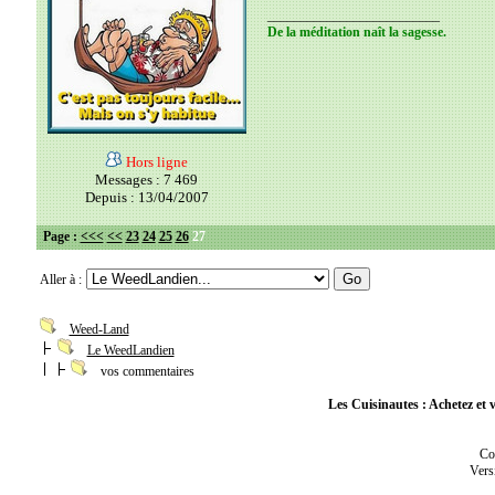
__________________________
De la méditation naît la sagesse.
Hors ligne
Messages : 7 469
Depuis : 13/04/2007
Page :
<<<
<<
23
24
25
26
27
Aller à :
Weed-Land
Le WeedLandien
vos commentaires
Les Cuisinautes : Achetez et v
Co
Vers