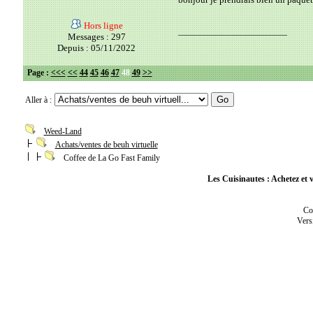
Hors ligne
__________________________
Messages : 297
Depuis : 05/11/2022
Page :
<<<
<<
44
45
46
47
48
49
>>
Aller à :
Weed-Land
Achats/ventes de beuh virtuelle
Coffee de La Go Fast Family
Les Cuisinautes : Achetez et v
Co
Vers