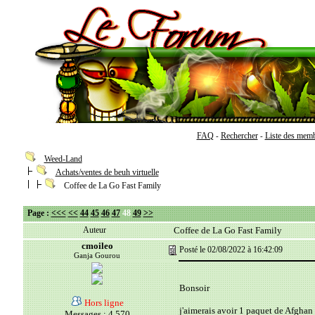
FAQ
Rechercher
Liste des mem
-
-
Weed-Land
Achats/ventes de beuh virtuelle
Coffee de La Go Fast Family
Page :
<<<
<<
44
45
46
47
48
49
>>
Auteur
Coffee de La Go Fast Family
cmoileo
Posté le 02/08/2022 à 16:42:09
Ganja Gourou
Bonsoir
Hors ligne
j'aimerais avoir 1 paquet de Afghan
Messages : 4 570